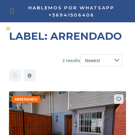
Skip
HABLEMOS POR WHATSAPP
to
+56941506406
content
MENU
LABEL:
ARRENDADO
2 results
ARRENDADO